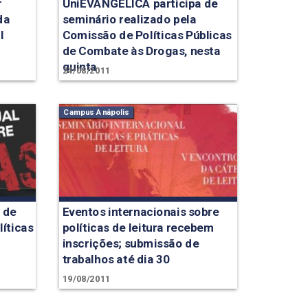
r
UniEVANGÉLICA participa de
da
seminário realizado pela
l
Comissão de Políticas Públicas
de Combate às Drogas, nesta
quinta
24/08/2011
Campus Anápolis
 de
Eventos internacionais sobre
íticas
políticas de leitura recebem
inscrições; submissão de
trabalhos até dia 30
19/08/2011