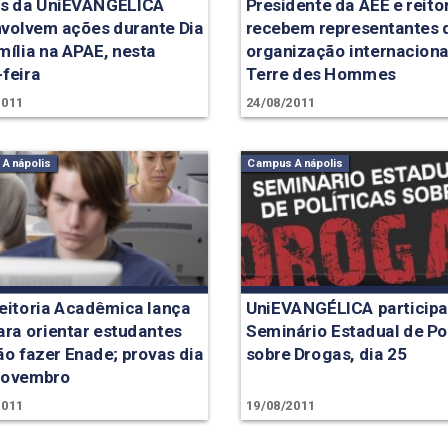
s da UniEVANGÉLICA
Presidente da AEE e reito
volvem ações durante Dia
recebem representantes 
mília na APAE, nesta
organização internaciona
-feira
Terre des Hommes
2011
24/08/2011
Anápolis
Campus Anápolis
eitoria Acadêmica lança
UniEVANGÉLICA participa
para orientar estudantes
Seminário Estadual de Pol
ão fazer Enade; provas dia
sobre Drogas, dia 25
novembro
2011
19/08/2011