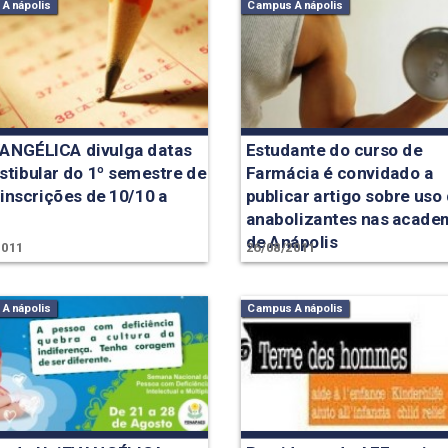
Anápolis
Campus Anápolis
ANGÉLICA divulga datas
Estudante do curso de
stibular do 1º semestre de
Farmácia é convidado a
 inscrições de 10/10 a
publicar artigo sobre uso
anabolizantes nas acade
de Anápolis
2011
26/08/2011
Anápolis
Campus Anápolis