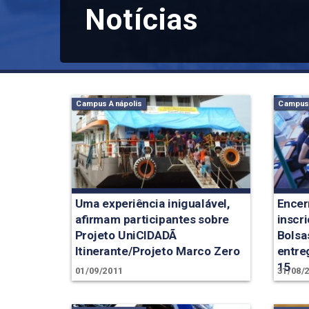
Notícias
Campus Anápolis
Campus 
Uma experiência inigualável,
Encer
afirmam participantes sobre
inscr
Projeto UniCIDADÃ
Bolsa
Itinerante/Projeto Marco Zero
entre
15
01/09/2011
31/08/