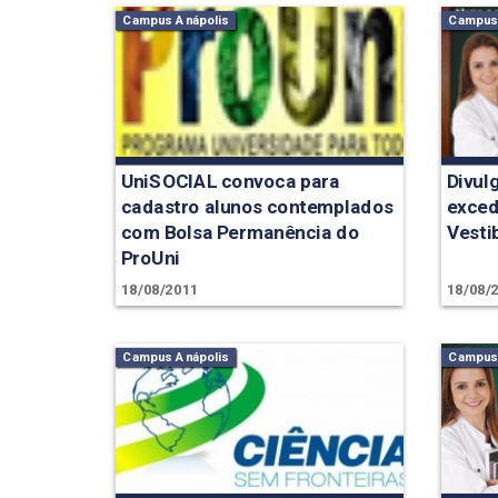
Campus Anápolis
Campus 
UniSOCIAL convoca para
Divul
cadastro alunos contemplados
exced
com Bolsa Permanência do
Vestib
ProUni
18/08/2011
18/08/
Campus Anápolis
Campus 