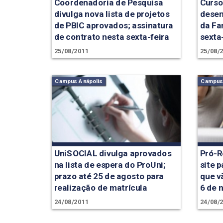
Coordenadoria de Pesquisa
Curso
divulga nova lista de projetos
desen
de PBIC aprovados; assinatura
da Fa
de contrato nesta sexta-feira
sexta
25/08/2011
25/08/
Campus Anápolis
Campus 
UniSOCIAL divulga aprovados
Pró-R
na lista de espera do ProUni;
site 
prazo até 25 de agosto para
que v
realização de matrícula
6 de 
24/08/2011
24/08/