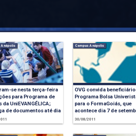
Anápolis
Campus Anápolis
ram-se nesta terça-feira
OVG convida beneficiário
ições para Programa de
Programa Bolsa Univerist
s da UniEVANGÉLICA;
para o FormaGoiás, que
ga de documentos até dia
acontece dia 7 de setem
2011
30/08/2011