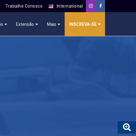
Trabalhe Conosco
International
ão
Extensão
Mais
INSCREVA-SE