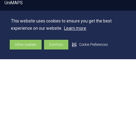
UniMAPS
Tour pelos Laboratórios
This website uses cookies to ensure you get the best
360º
experience on our website.
Learn more
Capelania Institucional
Allow cookies
Dismiss
Cookie Preferences
Núcleo de Acessibilidade e Inclusão
Comissão Técnica de Seleção
Contatos
Contatos
Ouvidoria
Fale com o Reitor
Fale com o Presidente
UniAtender