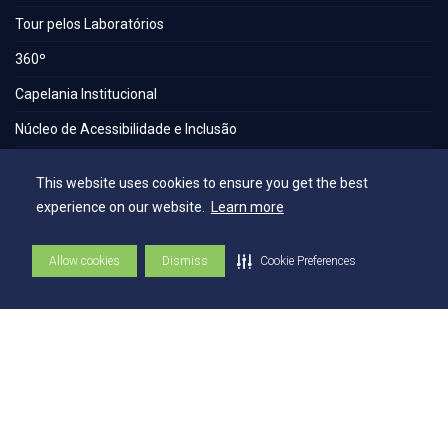
Tour pelos Laboratórios
360º
Capelania Institucional
Núcleo de Acessibilidade e Inclusão
Comissão Técnica de Seleção
This website uses cookies to ensure you get the best
Contatos
experience on our website.
Learn more
Allow cookies
Dismiss
Cookie Preferences
Contatos
Ouvidoria
Fale com o Reitor
Fale com o Presidente
UniAtender
Como Chegar