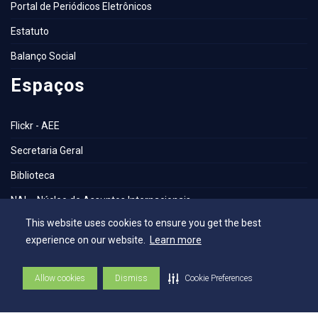
Portal de Periódicos Eletrônicos
Estatuto
Balanço Social
Espaços
Flickr - AEE
Secretaria Geral
Biblioteca
NAI – Núcleo de Assuntos Internacionais
This website uses cookies to ensure you get the best
Academia Escola
experience on our website.
Learn more
UniMAPS
Tour pelos Laboratórios
Allow cookies
Dismiss
Cookie Preferences
360º