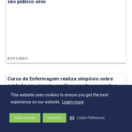
são público-alvo
07/11/2011
Curso de Enfermagem realiza simpósio sobre
cuidado em cirurgia cardíaca nestas segunda e
terça-feira
This website uses cookies to ensure you get the best
experience on our website.
Learn more
Allow cookies
Dismiss
Cookie Preferences