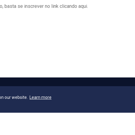
o, basta se inscrever no link
clicando aqui
.
aços
Contatos
on our website.
Learn more
AEE
Contatos
ia Geral
Ouvidoria
ca
Fale com o Reitor