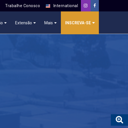
Trabalhe Conosco
International
ão
Extensão
Mais
INSCREVA-SE