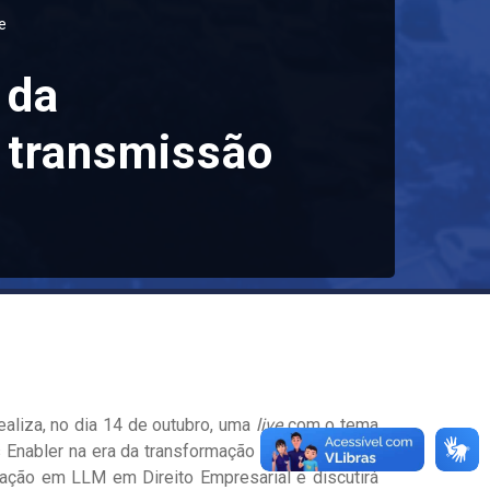
e
 da
m transmissão
ealiza, no dia 14 de outubro, uma
live
com o tema
 Enabler na era da transformação empresarial
”
. O
ização em LLM em Direito Empresarial e discutirá