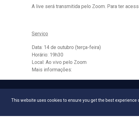
A live será transmitida pelo Zoom. Para ter acess
Serviço
Data: 14 de outubro (terça-feira)
Horário: 19h30
Local: Ao vivo pelo Zoom
Mais informações:
Explore
Esp
This website uses cookies to ensure you get the best experience 
Vestibular
Flickr - 
Vestibular EAD
Secretar
Programa de Bolsas de Estudo
Bibliote