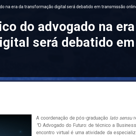
do na era da transformação digital será debatido em transmissão onlin
ico do advogado na era
igital será debatido e
A coordenação de pós-graduação
lato sensu
r
“
O Advogado do Futuro: de técnico a Business
encontro virtual é uma atividade da especial