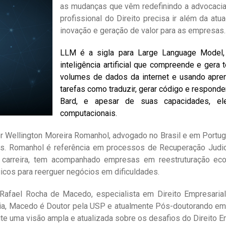
as mudanças que vêm redefinindo a advocacia
profissional do Direito precisa ir além da at
inovação e geração de valor para as empresas.
LLM é a sigla para Large Language Model
inteligência artificial que compreende e gera
volumes de dados da internet e usando apre
tarefas como traduzir, gerar código e respon
Bard, e apesar de suas capacidades, el
computacionais.
r Wellington Moreira Romanhol, advogado no Brasil e em Portug
s. Romanhol é referência em processos de Recuperação Judici
 da carreira, tem acompanhado empresas em reestruturação ec
gicos para reerguer negócios em dificuldades.
afael Rocha de Macedo, especialista em Direito Empresarial, C
, Macedo é Doutor pela USP e atualmente Pós-doutorando em Li
mite uma visão ampla e atualizada sobre os desafios do Direito 