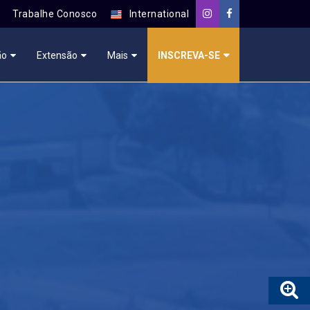
Trabalhe Conosco
International
ão
Extensão
Mais
INSCREVA-SE