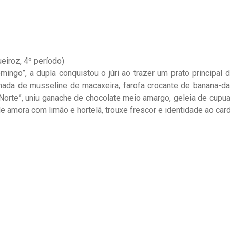
ueiroz, 4º período)
ngo”, a dupla conquistou o júri ao trazer um prato principal
ada de musseline de macaxeira, farofa crocante de banana-da
orte”, uniu ganache de chocolate meio amargo, geleia de cupua
e amora com limão e hortelã, trouxe frescor e identidade ao card