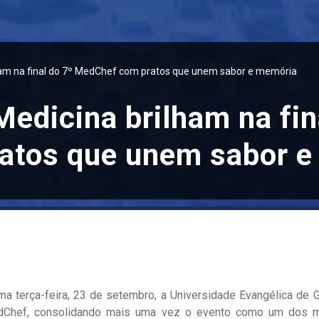
am na final do 7º MedChef com pratos que unem sabor e memória
edicina brilham na fin
atos que unem sabor e
ima terça-feira, 23 de setembro, a Universidade Evangélica de 
Chef, consolidando mais uma vez o evento como um dos ma