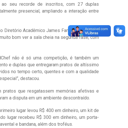
ao seu recorde de inscritos, com 27 duplas
otalmente presencial, ampliando a interação entre
do Diretório Acadêmico James Fanstone (DAJAF),
 muito bom ver a sala cheia na segunda fase, com
MedChef não é só uma competição, é também um
nto e duplas que entregaram pratos de altíssimo
rvidos no tempo certo, quentes e com a qualidade
especial”, destacou.
em pratos que resgatassem memórias afetivas e
aram a disputa em um ambiente descontraído.
meiro lugar levou R$ 400 em dinheiro, um kit de
ndo lugar recebeu R$ 300 em dinheiro, um porta-
 avental e bandana, além dos troféus.