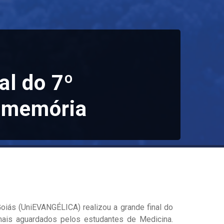
al do 7º
 memória
Goiás (UniEVANGÉLICA) realizou a grande final do
is aguardados pelos estudantes de Medicina.