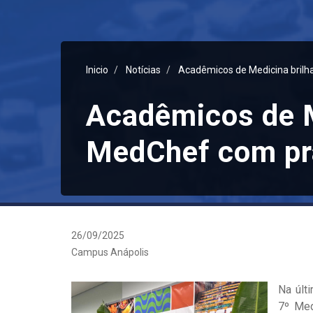
Inicio
Notícias
Acadêmicos de Medicina brilh
Acadêmicos de M
MedChef com pr
26/09/2025
Campus Anápolis
Na últ
7º Med