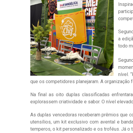
Inspir
partic
competi
Segund
a ediç
todo m
Segund
moment
nível.
que os competidores planejaram. A organização fu
Na final as oito duplas classificadas enfren
explorassem criatividade e sabor. O nível eleva
As duplas vencedoras receberam prêmios que com
utensílios, um kit exclusivo com avental e ban
temperos, o kit personalizado e os troféus. Já o t