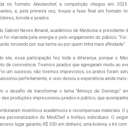
ada no formato
Masterchef
, a competição chegou em 2025 
ipantes, e, pela primeira vez, trouxe a fase final em formato t
dores, torcida e jurados.
o Gabriel Neves Amaral, acadêmico de Medicina e presidente 
ão foi marcada pela energia e pelo engajamento do público. “Foi
undo torcendo por sua turma ou por quem tinha mais afinidade”.
o ele, essa participação fez toda a diferença, porque o 
o de convivência. Tivemos jurados que agregaram muito ao eve
 “Foi um sucesso, não tivemos imprevistos, os pratos foram se
ncionou perfeitamente, e isso deixou a experiência ainda mais 
taram o desafio de transformar o tema “Almoço de Domingo” 
do das produções impressionou jurados e público, que acompanh
binaram incentivos acadêmicos e recompensas materiais. O pri
dana personalizados do MedChef e troféus individuais. O segu
erceiro lugar garantiu R$ 200 em dinheiro, uma boleira, o kit com