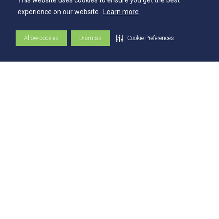
This website uses cookies to ensure you get the best
NAI – Núcleo de Assuntos Internacionais
experience on our website.
Learn more
Academia Escola
Allow cookies
Dismiss
Cookie Preferences
UniMAPS
Tour pelos Laboratórios
360º
Capelania Institucional
Núcleo de Acessibilidade e Inclusão
Comissão Técnica de Seleção
Contatos
Contatos
Ouvidoria
Fale com o Reitor