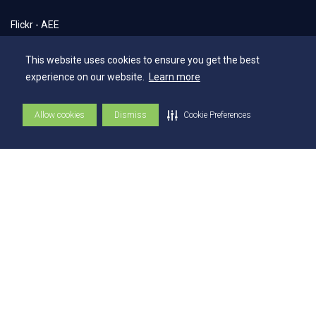
Flickr - AEE
Secretaria Geral
This website uses cookies to ensure you get the best
Biblioteca
experience on our website.
Learn more
NAI – Núcleo de Assuntos Internacionais
Allow cookies
Dismiss
Cookie Preferences
Academia Escola
UniMAPS
Tour pelos Laboratórios
360º
Capelania Institucional
Núcleo de Acessibilidade e Inclusão
Comissão Técnica de Seleção
Contatos