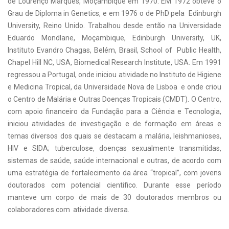
de Lourenço Marques, Moçambique em 1970. EM 1972 obteve o
Grau de Diploma in Genetics, e em 1976 o de PhD pela Edinburgh
University, Reino Unido. Trabalhou desde então na Universidade
Eduardo Mondlane, Moçambique, Edinburgh University, UK,
Instituto Evandro Chagas, Belém, Brasil, School of Public Health,
Chapel Hill NC, USA, Biomedical Research Institute, USA. Em 1991
regressou a Portugal, onde iniciou atividade no Instituto de Higiene
e Medicina Tropical, da Universidade Nova de Lisboa e onde criou
o Centro de Malária e Outras Doenças Tropicais (CMDT). O Centro,
com apoio financeiro da Fundação para a Ciência e Tecnologia,
iniciou atividades de investigação e de formação em áreas e
temas diversos dos quais se destacam a malária, leishmanioses,
HIV e SIDA; tuberculose, doenças sexualmente transmitidas,
sistemas de saúde, saúde internacional e outras, de acordo com
uma estratégia de fortalecimento da área “tropical”, com jovens
doutorados com potencial cientifico. Durante esse período
manteve um corpo de mais de 30 doutorados membros ou
colaboradores com atividade diversa.