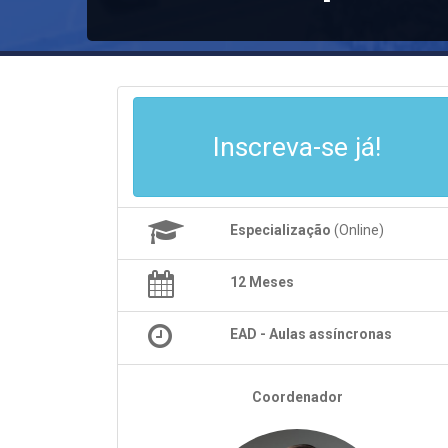
Inscreva-se já!
Especialização
(Online)
12 Meses
EAD - Aulas assíncronas
Coordenador