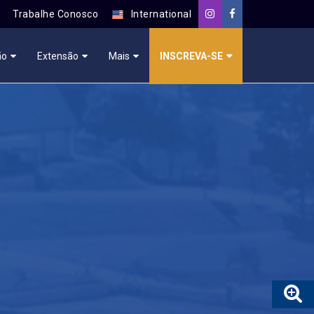
Trabalhe Conosco
International
ão
Extensão
Mais
INSCREVA-SE