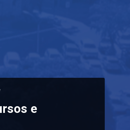
e
ursos e