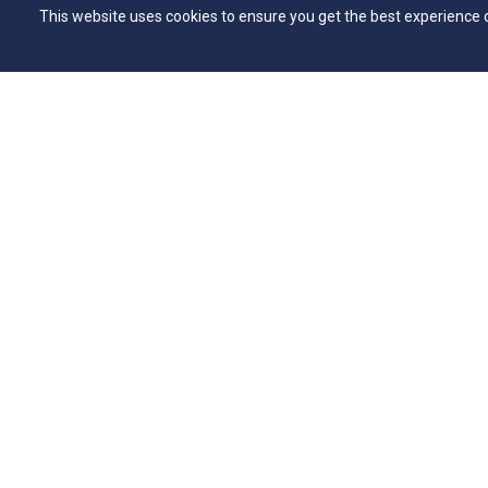
This website uses cookies to ensure you get the best experience 
Explore
Esp
Vestibular
Flickr - 
Vestibular EAD
Secretar
Programa de Bolsas de Estudo
Bibliote
Editais
NAI – Nú
Consulta Lista de Formandos
Academi