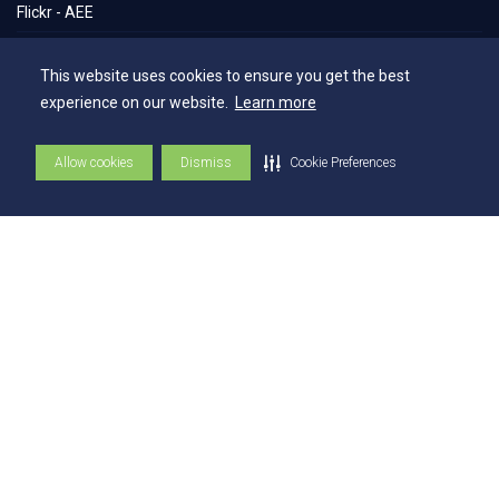
Flickr - AEE
Secretaria Geral
This website uses cookies to ensure you get the best
Biblioteca
experience on our website.
Learn more
NAI – Núcleo de Assuntos Internacionais
Allow cookies
Dismiss
Cookie Preferences
Academia Escola
UniMAPS
Tour pelos Laboratórios
360º
Capelania Institucional
Núcleo de Acessibilidade e Inclusão
Comissão Técnica de Seleção
Contatos