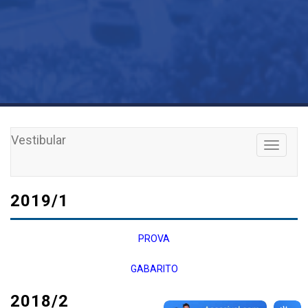
Vestibular
Toggle
navigati
2019/1
PROVA
GABARITO
2018/2