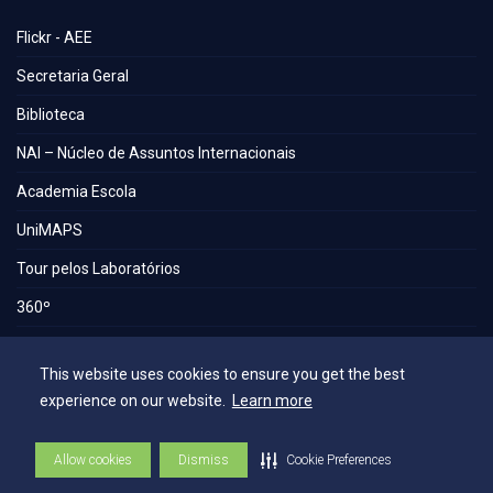
Flickr - AEE
Secretaria Geral
Biblioteca
NAI – Núcleo de Assuntos Internacionais
Academia Escola
UniMAPS
Tour pelos Laboratórios
360º
Capelania Institucional
This website uses cookies to ensure you get the best
Núcleo de Acessibilidade e Inclusão
experience on our website.
Learn more
Comissão Técnica de Seleção
Allow cookies
Dismiss
Cookie Preferences
Contatos