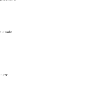
o ensaio.
aturas.