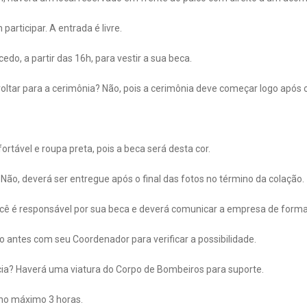
rticipar. A entrada é livre.
edo, a partir das 16h, para vestir a sua beca.
voltar para a cerimônia? Não, pois a cerimônia deve começar logo após 
rtável e roupa preta, pois a beca será desta cor.
 Não, deverá ser entregue após o final das fotos no término da colação.
ocê é responsável por sua beca e deverá comunicar a empresa de form
to antes com seu Coordenador para verificar a possibilidade.
ia? Haverá uma viatura do Corpo de Bombeiros para suporte.
 no máximo 3 horas.