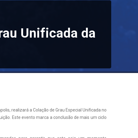
rau Unificada da
lis, realizará a Colação de Grau Especial Unificada no
tituição. Este evento marca a conclusão de mais um ciclo