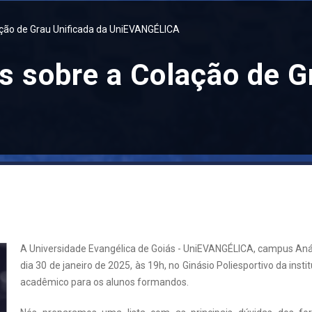
lação de Grau Unificada da UniEVANGÉLICA
s sobre a Colação de G
A
A Universidade Evangélica de Goiás - UniEVANGÉLICA, campus Anápo
dia 30 de janeiro de 2025, às 19h, no Ginásio Poliesportivo da ins
acadêmico para os alunos formandos.