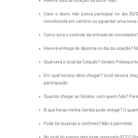
Haverá taxa de locação da beca? Não.
Caso o aluno não possa participar no dia 30/
reconhecida em cartório ou aguardar uma nova 
Como será o controle da entrada de convidados? 
Haverá entrega de diploma no dia da colação? N
Qual será o local da Colação? Ginásio Poliespor
Em qual horário devo chegar? Você deverá chegar
participação.
Quando chegar ao Ginásio, com quem falo? Para 
A que horas minha família pode chegar? O quanto
Pode ter buzinas e confetes? Não é permitido.
No local do evento tem lugar reservado PCD? Si