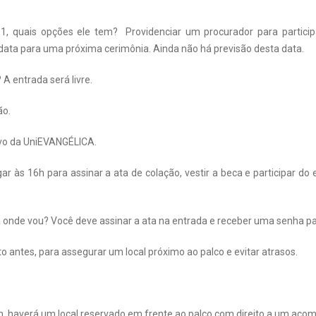
01, quais opções ele tem? Providenciar um procurador para particip
data para uma próxima cerimônia. Ainda não há previsão desta data.
A entrada será livre.
ão.
tivo da UniEVANGÉLICA.
 às 16h para assinar a ata de colação, vestir a beca e participar do 
onde vou? Você deve assinar a ata na entrada e receber uma senha par
 antes, para assegurar um local próximo ao palco e evitar atrasos.
m, haverá um local reservado em frente ao palco com direito a um ac