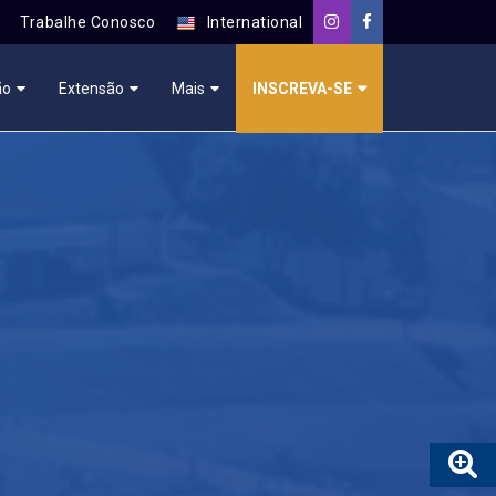
Trabalhe Conosco
International
ão
Extensão
Mais
INSCREVA-SE