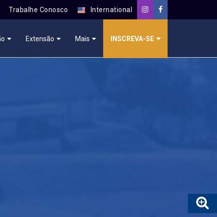
Trabalhe Conosco
International
ão
Extensão
Mais
INSCREVA-SE