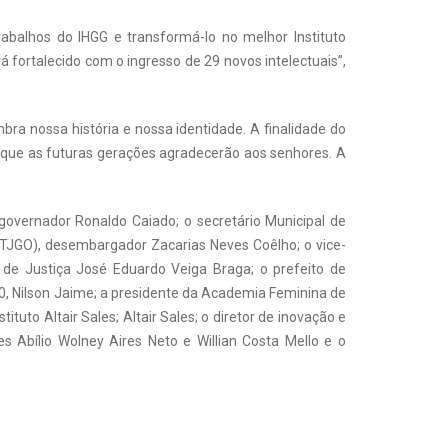
balhos do IHGG e transformá-lo no melhor Instituto
á fortalecido com o ingresso de 29 novos intelectuais”,
bra nossa história e nossa identidade. A finalidade do
, que as futuras gerações agradecerão aos senhores. A
governador Ronaldo Caiado; o secretário Municipal de
s (TJGO), desembargador Zacarias Neves Coêlho; o vice-
de Justiça José Eduardo Veiga Braga; o prefeito de
300, Nilson Jaime; a presidente da Academia Feminina de
ituto Altair Sales; Altair Sales; o diretor de inovação e
es Abílio Wolney Aires Neto e Willian Costa Mello e o