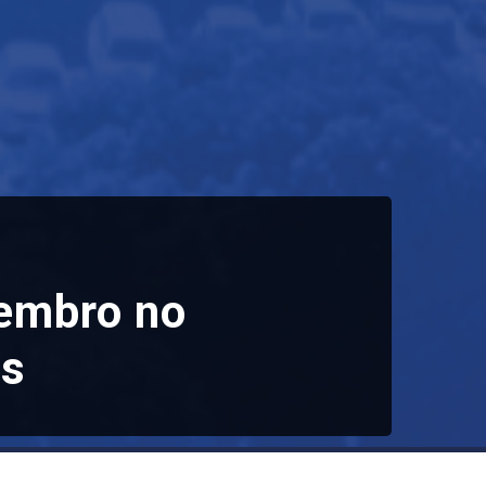
embro no
ás