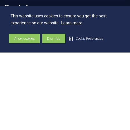
Contatos
This website uses cookies to ensure you get the best
experience on our website.
Learn more
Contatos
Ouvidoria
Allow cookies
Dismiss
Cookie Preferences
Fale com o Reitor
Fale com o Presidente
UniAtender
Como Chegar
Trabalhe Conosco