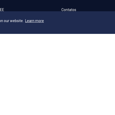
AEE
Contatos
ia Geral
Ouvidoria
on our website.
Learn more
ca
Fale com o Reitor
cleo de Assuntos Internacionais
Fale com o Presidente
a Escola
UniAtender
S
Como Chegar
os Laboratórios
Trabalhe Conosco
a Institucional
e Acessibilidade e Inclusão
o Técnica de Seleção