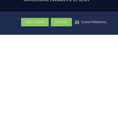
Av. Universitária Km 3,5
Cidade Universitária - Anápolis/GO
Allow cookies
Dismiss
Cookie Preferences
75083-515
(62) 3310-6600
(62) 3310-6684
© Copyright UniEVANGÉLICA 1947 - 2026