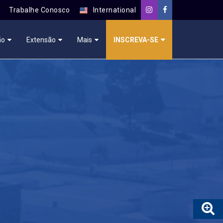
Trabalhe Conosco
International
ão
Extensão
Mais
INSCREVA-SE