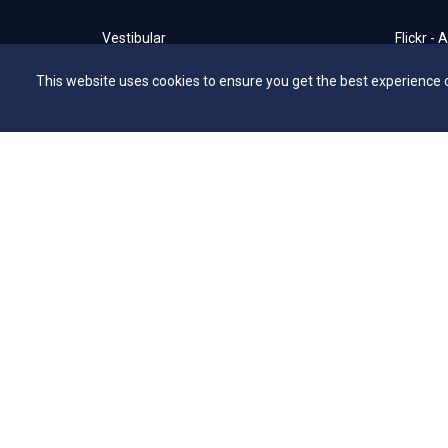
Vestibular
Flickr - 
Vestibular EAD
Secretar
This website uses cookies to ensure you get the best experience 
Programa de Bolsas de Estudo
Bibliote
Editais
NAI – Nú
Consulta Lista de Formandos
Academi
Calendário Acadêmico 2026/1 - Campus
UniMAP
Anápolis
Tour pel
Calendário Acadêmico 2026/1 - Campus
360º
Ceres
Capelani
Calendário Acadêmico 2026/1 - Campus
Núcleo d
Jaraguá
Comissã
Calendário Acadêmico 2026/1 - Campus
Rubiataba