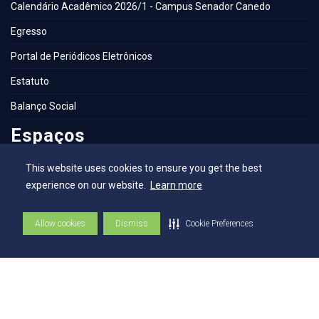
Calendário Acadêmico 2026/1 - Campus Senador Canedo
Egresso
Portal de Periódicos Eletrônicos
Estatuto
Balanço Social
Espaços
This website uses cookies to ensure you get the best
Flickr - AEE
experience on our website.
Learn more
Secretaria Geral
Allow cookies
Dismiss
Cookie Preferences
Biblioteca
NAI – Núcleo de Assuntos Internacionais
Academia Escola
UniMAPS