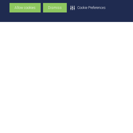
Comissão Técnica de Seleção
Allow cookies
Dismiss
Cookie Preferences
Contatos
Contatos
Ouvidoria
Fale com o Reitor
Fale com o Presidente
UniAtender
Como Chegar
Trabalhe Conosco