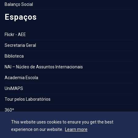
Balanço Social
Espaços
Flickr - AEE
Secretaria Geral
Biblioteca
NAI – Núcleo de Assuntos Internacionais
Academia Escola
UniMAPS
Tour pelos Laboratórios
360º
Capelania Institucional
This website uses cookies to ensure you get the best
experience on our website.
Learn more
Núcleo de Acessibilidade e Inclusão