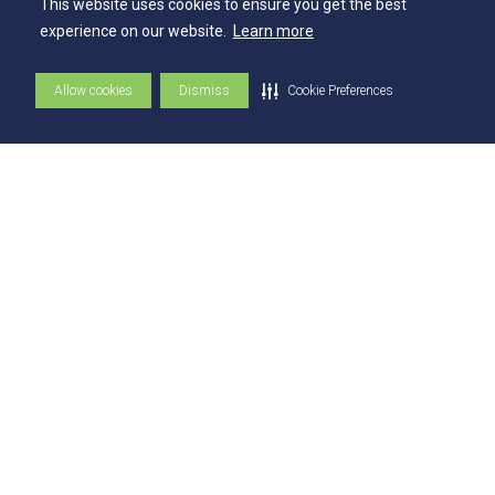
Balanço Social
This website uses cookies to ensure you get the best
experience on our website.
Learn more
Espaços
Allow cookies
Dismiss
Cookie Preferences
Flickr - AEE
Secretaria Geral
Biblioteca
NAI – Núcleo de Assuntos Internacionais
Academia Escola
UniMAPS
Tour pelos Laboratórios
360º
Capelania Institucional
Núcleo de Acessibilidade e Inclusão