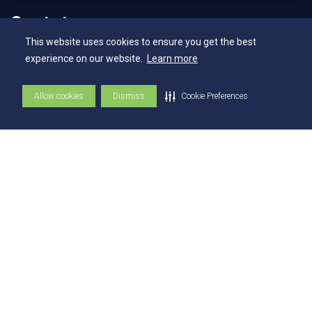
Contatos
This website uses cookies to ensure you get the best
experience on our website.
Learn more
Contatos
Ouvidoria
Allow cookies
Dismiss
Cookie Preferences
Fale com o Reitor
Fale com o Presidente
UniAtender
Como Chegar
Trabalhe Conosco