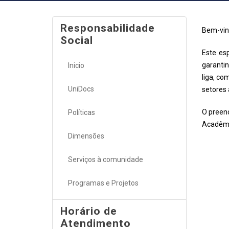
Responsabilidade
Bem-vin
Social
Este es
garantin
Inicio
liga, co
UniDocs
setores 
O preen
Políticas
Acadêmi
Dimensões
Serviços à comunidade
Programas e Projetos
Horário de
Atendimento