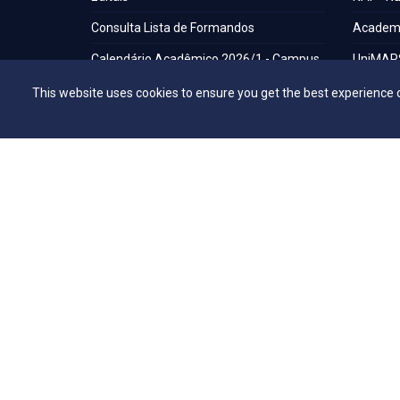
Consulta Lista de Formandos
Academi
Calendário Acadêmico 2026/1 - Campus
UniMAP
Anápolis
Tour pel
This website uses cookies to ensure you get the best experience 
Calendário Acadêmico 2026/1 - Campus
360º
Ceres
Capelani
Calendário Acadêmico 2026/1 - Campus
Núcleo d
Jaraguá
Comissã
Calendário Acadêmico 2026/1 - Campus
Rubiataba
Calendário Acadêmico 2026/1 - Campus
Senador Canedo
Egresso
Portal de Periódicos Eletrônicos
Estatuto