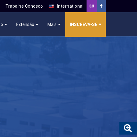
Trabalhe Conosco
International
ão
Extensão
Mais
INSCREVA-SE