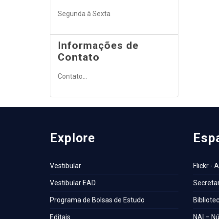
Segunda à Sexta
Informações de
Contato
Contato...
Explore
Esp
Vestibular
Flickr - 
Vestibular EAD
Secretar
Programa de Bolsas de Estudo
Bibliote
Editais
NAI – Nú