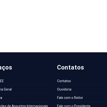
aços
Contatos
AEE
Contatos
ia Geral
Ouvidoria
ca
Fale com o Reitor
cleo de Assuntos Internacionais
Fale com o Presidente