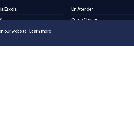
a Escola
UniAtender
S
Como Chegar
os Laboratórios
Trabalhe Conosco
on our website.
Learn more
a Institucional
e Acessibilidade e Inclusão
o Técnica de Seleção