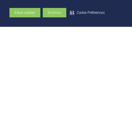
Centro de Inovação, Empreendedorismo e
Acessar
→
Tecnologia – UNICIETEC
Allow cookies
Dismiss
Cookie Preferences
Empresa Júnior
Acessar
→
Núcleo de Práticas Contábeis
Acessar
→
Fab Lab – UniEVANGÉLICA
Acessar
→
Explore
Vestibular
Vestibular EAD