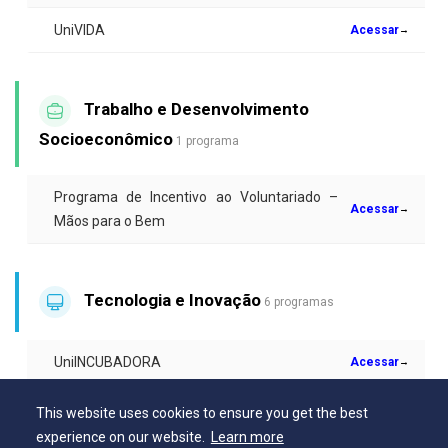
UniVIDA
Acessar
→
Trabalho e Desenvolvimento
Socioeconômico
1 programa
Programa de Incentivo ao Voluntariado –
Acessar
→
Mãos para o Bem
Tecnologia e Inovação
6 programas
UniINCUBADORA
Acessar
→
Núcleo de Inovação Tecnológica – NIT
Acessar
→
This website uses cookies to ensure you get the best
experience on our website.
Learn more