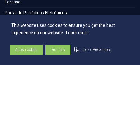
Egresso
Portal de Periódicos Eletrônicos
Estatuto
This website uses cookies to ensure you get the best
experience on our website.
Learn more
Balanço Social
Espaços
Allow cookies
Dismiss
Cookie Preferences
Flickr - AEE
Secretaria Geral
Biblioteca
NAI – Núcleo de Assuntos Internacionais
Academia Escola
UniMAPS
Tour pelos Laboratórios