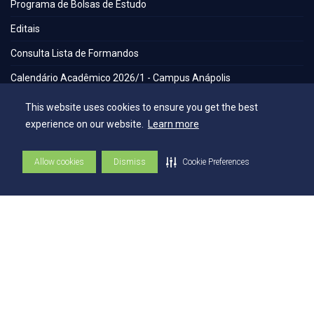
Programa de Bolsas de Estudo
Editais
Consulta Lista de Formandos
Calendário Acadêmico 2026/1 - Campus Anápolis
Calendário Acadêmico 2026/1 - Campus Ceres
This website uses cookies to ensure you get the best
experience on our website.
Learn more
Calendário Acadêmico 2026/1 - Campus Jaraguá
Calendário Acadêmico 2026/1 - Campus Rubiataba
Allow cookies
Dismiss
Cookie Preferences
Calendário Acadêmico 2026/1 - Campus Senador Canedo
Egresso
Portal de Periódicos Eletrônicos
Estatuto
Balanço Social
Espaços