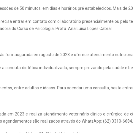
ssões de 50 minutos, em dias e horários pré estabelecidos. Mais de
 precisa entrar em contato com o laboratório presencialmente ou pelo t
nadora do Curso de Psicologia, Profa. Ana Luísa Lopes Cabral.
oiás foi inaugurada em agosto de 2023 e oferece atendimento nutricio
é a conduta dietética individualizada, sempre prezando pela saúde e b
entos, entre adultos e idosos. Para agendar uma consulta, basta entr
ada em 2023 e realiza atendimento veterinário clínico e cirúrgico de 
Os agendamentos são realizados através do WhatsApp: (62) 3310-6684