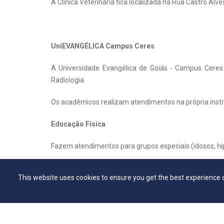
A Clínica Veterinária fica localizada na Rua Castro Alves
UniEVANGÉLICA Campus Ceres
A Universidade Evangélica de Goiás - Campus Ceres 
Radiologia.
Os acadêmicos realizam atendimentos na própria instit
Educação Física
Fazem atendimentos para grupos especiais (idosos, hipe
Farmácia e Biomedicina
This website uses cookies to ensure you get the best experience 
Os cursos de Farmácia e Biomedicina tem participação 
e pressão arterial. Já o curso de Biomedicina está pr
Fisioterapia