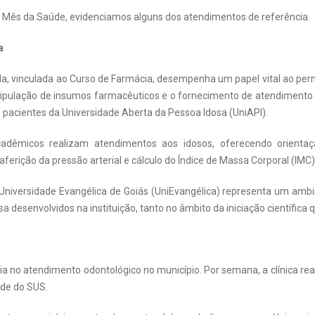
 o Mês da Saúde, evidenciamos alguns dos atendimentos de referência.
la
a, vinculada ao Curso de Farmácia, desempenha um papel vital ao perm
ipulação de insumos farmacêuticos e o fornecimento de atendimento 
 pacientes da Universidade Aberta da Pessoa Idosa (UniAPI).
adêmicos realizam atendimentos aos idosos, oferecendo orientaç
aferição da pressão arterial e cálculo do Índice de Massa Corporal (IMC)
niversidade Evangélica de Goiás (UniEvangélica) representa um ambien
isa desenvolvidos na instituição, tanto no âmbito da iniciação científ
a no atendimento odontológico no município. Por semana, a clínica re
úde do SUS.