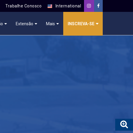
Trabalhe Conosco
International
ão
Extensão
Mais
INSCREVA-SE