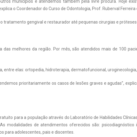
ros municípios e atendemos também pela livre procura. Hoje existe
plica o Coordenador do Curso de Odontologia, Prof. Ruberval Ferreira
e o tratamento gengival e restaurador até pequenas cirurgias e prótese
uma das melhores da região. Por mês, são atendidos mais de 100 pa
ia, entre elas: ortopedia, hidroterapia, dermatofuncional, uroginecologia,
Atendemos prioritariamente os casos de lesões graves e agudas”, explic
uito para a população através do Laboratório de Habilidades Clínicas
As modalidades de atendimentos oferecidos são: psicodiagnóstico infa
pos para adolescentes, pais e discentes.