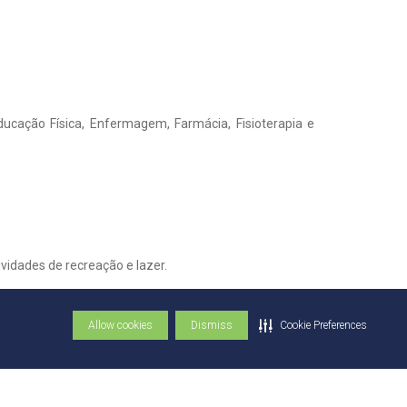
ucação Física, Enfermagem, Farmácia, Fisioterapia e
ividades de recreação e lazer.
Allow cookies
Dismiss
Cookie Preferences
rmácia realiza tipagem sanguínea, aferição de glicemia