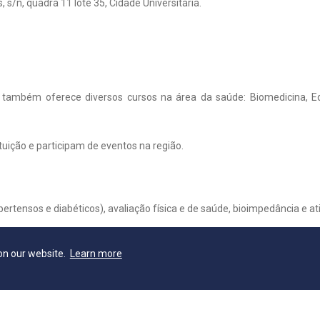
, s/n, quadra 11 lote 35, Cidade Universitária.
também oferece diversos cursos na área da saúde: Biomedicina, Ed
uição e participam de eventos na região.
rtensos e diabéticos), avaliação física e de saúde, bioimpedância e at
on our website.
Learn more
constante em eventos da região. Durante estes eventos, o curso de Fa
esente em atendimentos de exames laboratoriais.