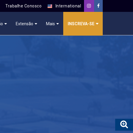
Trabalhe Conosco
International
ão
Extensão
Mais
INSCREVA-SE