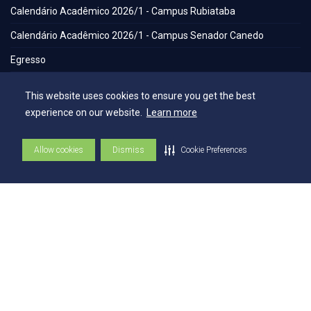
Calendário Acadêmico 2026/1 - Campus Rubiataba
Calendário Acadêmico 2026/1 - Campus Senador Canedo
Egresso
Portal de Periódicos Eletrônicos
This website uses cookies to ensure you get the best
Estatuto
experience on our website.
Learn more
Balanço Social
Allow cookies
Dismiss
Cookie Preferences
Espaços
Flickr - AEE
Secretaria Geral
Biblioteca
NAI – Núcleo de Assuntos Internacionais
Academia Escola