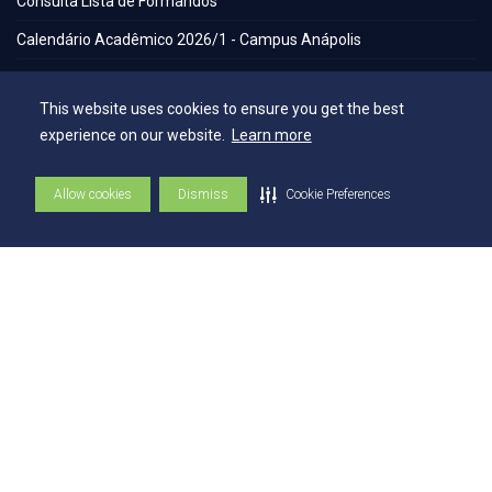
Consulta Lista de Formandos
Calendário Acadêmico 2026/1 - Campus Anápolis
Calendário Acadêmico 2026/1 - Campus Ceres
This website uses cookies to ensure you get the best
Calendário Acadêmico 2026/1 - Campus Jaraguá
experience on our website.
Learn more
Calendário Acadêmico 2026/1 - Campus Rubiataba
Calendário Acadêmico 2026/1 - Campus Senador Canedo
Allow cookies
Dismiss
Cookie Preferences
Egresso
Portal de Periódicos Eletrônicos
Estatuto
Balanço Social
Espaços
Flickr - AEE