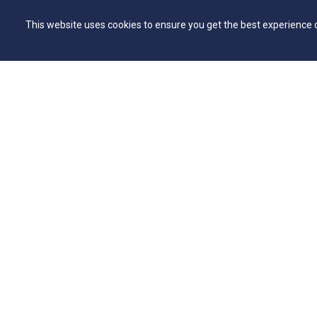
Vestibular EAD
Secretar
This website uses cookies to ensure you get the best experience 
Programa de Bolsas de Estudo
Bibliote
Editais
NAI – Nú
Consulta Lista de Formandos
Academi
Calendário Acadêmico 2026/1 - Campus
UniMAP
Anápolis
Tour pel
Calendário Acadêmico 2026/1 - Campus
360º
Ceres
Capelani
Calendário Acadêmico 2026/1 - Campus
Núcleo d
Jaraguá
Comissã
Calendário Acadêmico 2026/1 - Campus
Rubiataba
Calendário Acadêmico 2026/1 - Campus
Senador Canedo
Egresso