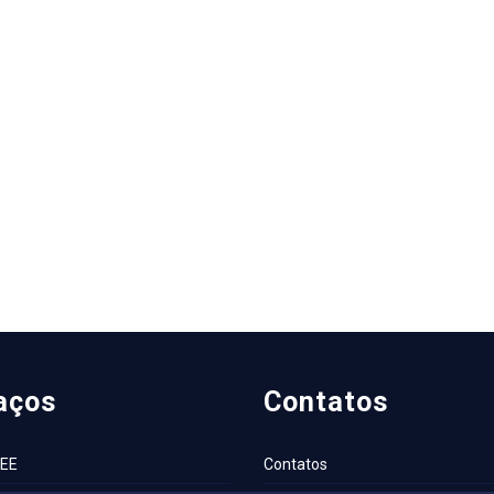
aços
Contatos
AEE
Contatos