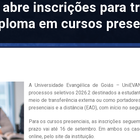
bre inscrições para tr
iploma em cursos prese
A Universidade Evangélica de Goiás – UniEVA
processos seletivos 2026.2 destinados a estudant
meio de transferência externa ou como portadore
presenciais e a distância (EAD), com início no seg
Para os cursos presenciais, as inscrições seguem
prazo vai até 16 de setembro. Em ambos os casos
online, pelo site da instituição.