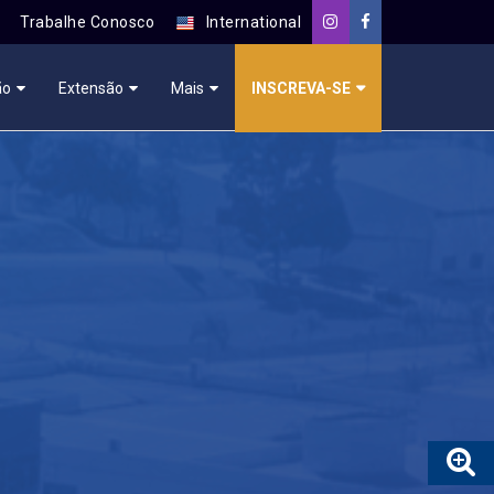
Trabalhe Conosco
International
ão
Extensão
Mais
INSCREVA-SE