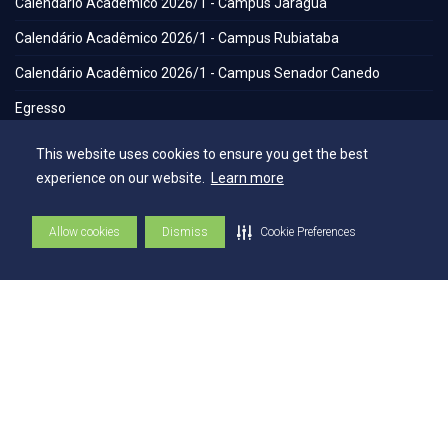
Calendário Acadêmico 2026/1 - Campus Jaraguá
Calendário Acadêmico 2026/1 - Campus Rubiataba
Calendário Acadêmico 2026/1 - Campus Senador Canedo
Egresso
Portal de Periódicos Eletrônicos
This website uses cookies to ensure you get the best
Estatuto
experience on our website.
Learn more
Balanço Social
Allow cookies
Dismiss
Cookie Preferences
Espaços
Flickr - AEE
Secretaria Geral
Biblioteca
NAI – Núcleo de Assuntos Internacionais