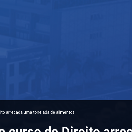
reito arrecada uma tonelada de alimentos
do curso de Direito arr