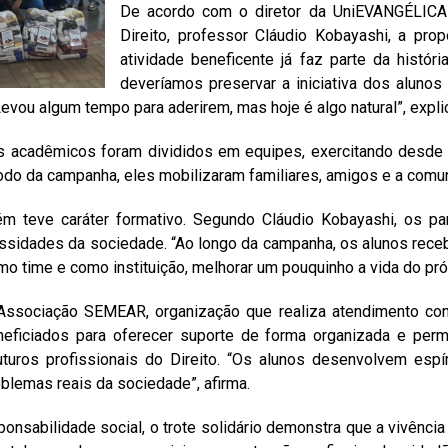
De acordo com o diretor da UniEVANGÉLIC
Direito, professor Cláudio Kobayashi, a pro
atividade beneficente já faz parte da histór
deveríamos preservar a iniciativa dos aluno
Levou algum tempo para aderirem, mas hoje é algo natural”, expli
os acadêmicos foram divididos em equipes, exercitando desde 
íodo da campanha, eles mobilizaram familiares, amigos e a comu
ém teve caráter formativo. Segundo Cláudio Kobayashi, os par
cessidades da sociedade. “Ao longo da campanha, os alunos re
omo time e como instituição, melhorar um pouquinho a vida do pró
ssociação SEMEAR, organização que realiza atendimento contí
iciados para oferecer suporte de forma organizada e perma
turos profissionais do Direito. “Os alunos desenvolvem espír
oblemas reais da sociedade”, afirma.
ponsabilidade social, o trote solidário demonstra que a vivênc