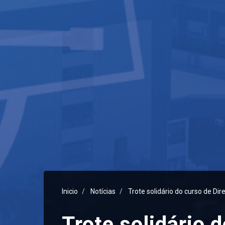
Inicio
Notícias
Trote solidário do curso de Di
Trote solidário 