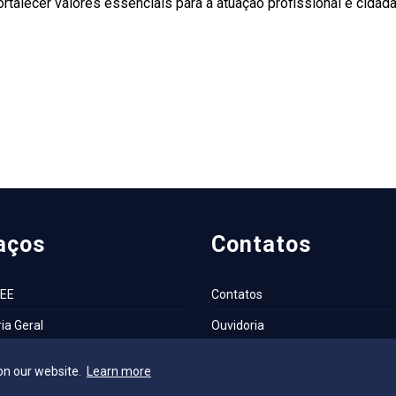
talecer valores essenciais para a atuação profissional e cidadã
aços
Contatos
AEE
Contatos
ia Geral
Ouvidoria
ca
Fale com o Reitor
on our website.
Learn more
cleo de Assuntos Internacionais
Fale com o Presidente