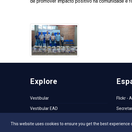
de promover impacto positivo na comunidade e for
Explore
Esp
Vestibular
Flickr - 
Vestibular EAD
Secretar
Programa de Bolsas de Estudo
Bibliote
This website uses cookies to ensure you get the best experience 
Editais
NAI – Nú