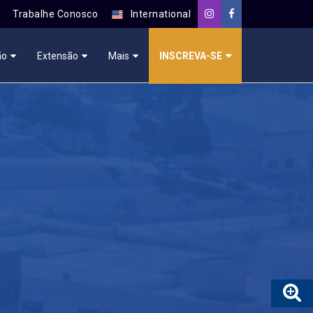
Trabalhe Conosco
International
ão
Extensão
Mais
INSCREVA-SE