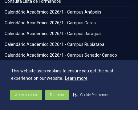
Consulta Lista de Formandos
Calendário Acadêmico 2026/1 - Campus Anápolis
Calendário Acadêmico 2026/1 - Campus Ceres
Calendário Acadêmico 2026/1 - Campus Jaraguá
Calendário Acadêmico 2026/1 - Campus Rubiataba
Calendário Acadêmico 2026/1 - Campus Senador Canedo
Egresso
This website uses cookies to ensure you get the best
Portal de Periódicos Eletrônicos
experience on our website.
Learn more
Estatuto
Allow cookies
Dismiss
Cookie Preferences
Balanço Social
Espaços
Flickr - AEE