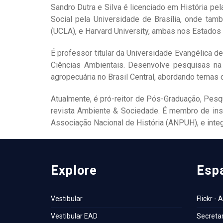
Sandro Dutra e Silva é licenciado em História pe
Social pela Universidade de Brasília, onde tam
(UCLA), e Harvard University, ambas nos Estados 
É professor titular da Universidade Evangélica 
Ciências Ambientais. Desenvolve pesquisas na 
agropecuária no Brasil Central, abordando temas
Atualmente, é pró-reitor de Pós-Graduação, Pesq
revista Ambiente & Sociedade. É membro de inst
Associação Nacional de História (ANPUH), e integr
Explore
Esp
Vestibular
Flickr - 
Vestibular EAD
Secretar