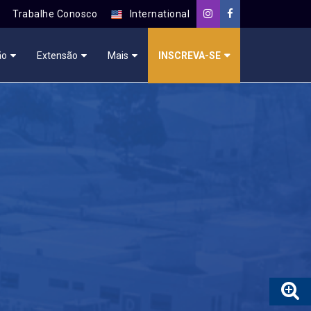
Trabalhe Conosco
International
ão
Extensão
Mais
INSCREVA-SE