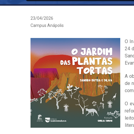
23/04/2026
Campus Anápolis
O In
24 d
San
Evan
A ob
de n
com 
O ev
refo
lei
liter