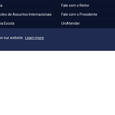
ca
Fale com o Reitor
cleo de Assuntos Internacionais
Fale com o Presidente
a Escola
UniAtender
S
Como Chegar
on our website.
Learn more
os Laboratórios
Trabalhe Conosco
a Institucional
e Acessibilidade e Inclusão
o Técnica de Seleção