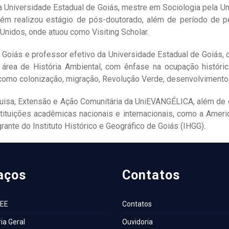
la Universidade Estadual de Goiás, mestre em Sociologia pela U
bém realizou estágio de pós-doutorado, além de período de pe
Unidos, onde atuou como Visiting Scholar.
de Goiás e professor efetivo da Universidade Estadual de Goi
área de História Ambiental, com ênfase na ocupação históri
 como colonização, migração, Revolução Verde, desenvolvimento
uisa, Extensão e Ação Comunitária da UniEVANGÉLICA, além de e
ituições acadêmicas nacionais e internacionais, como a Americ
ante do Instituto Histórico e Geográfico de Goiás (IHGG).
aços
Contatos
AEE
Contatos
ia Geral
Ouvidoria