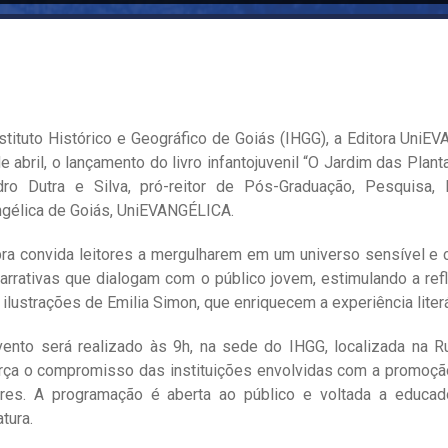
stituto Histórico e Geográfico de Goiás (IHGG), a Editora Uni
e abril, o lançamento do livro infantojuvenil “O Jardim das Plan
dro Dutra e Silva, pró-reitor de Pós-Graduação, Pesquisa,
gélica de Goiás, UniEVANGÉLICA.
ra convida leitores a mergulharem em um universo sensível e c
arrativas que dialogam com o público jovem, estimulando a refl
ilustrações de Emilia Simon, que enriquecem a experiência lite
ento será realizado às 9h, na sede do IHGG, localizada na Rua
rça o compromisso das instituições envolvidas com a promoção 
tores. A programação é aberta ao público e voltada a educa
atura.