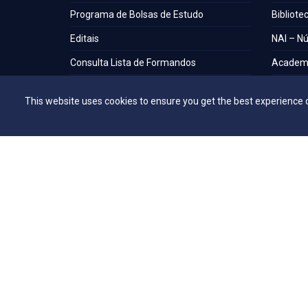
Programa de Bolsas de Estudo
Bibliote
Editais
NAI – Nú
Consulta Lista de Formandos
Academi
Calendário Acadêmico 2026/1 - Campus
UniMAP
This website uses cookies to ensure you get the best experience 
Anápolis
Tour pel
Calendário Acadêmico 2026/1 - Campus
360º
Ceres
Capelani
Calendário Acadêmico 2026/1 - Campus
Núcleo d
Jaraguá
Comissã
Calendário Acadêmico 2026/1 - Campus
Rubiataba
Calendário Acadêmico 2026/1 - Campus
Senador Canedo
Egresso