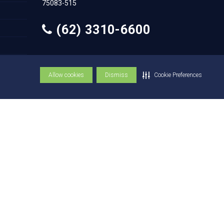
75083-515
(62) 3310-6600
(62) 3310-6684
Allow cookies
Dismiss
Cookie Preferences
© Copyright UniEVANGÉLICA 1947 - 2026