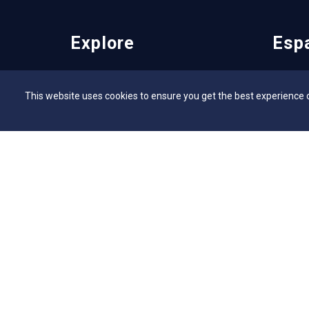
Explore
Esp
Vestibular
Flickr - 
This website uses cookies to ensure you get the best experience 
Vestibular EAD
Secretar
Programa de Bolsas de Estudo
Bibliote
Editais
NAI – Nú
Consulta Lista de Formandos
Academi
Calendário Acadêmico 2026/1 - Campus
UniMAP
Anápolis
Tour pel
Calendário Acadêmico 2026/1 - Campus
360º
Ceres
Capelani
Calendário Acadêmico 2026/1 - Campus
Núcleo d
Jaraguá