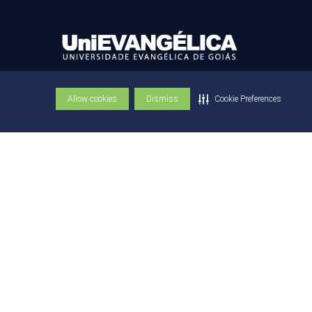
Av. Universitária Km 3,5
Allow cookies
Dismiss
Cookie Preferences
Cidade Universitária - Anápolis/GO
75083-515
(62) 3310-6600
(62) 3310-6684
© Copyright UniEVANGÉLICA 1947 - 2026