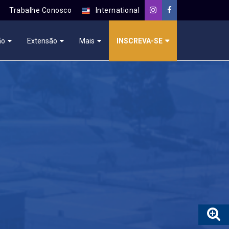
Trabalhe Conosco
International
ão
Extensão
Mais
INSCREVA-SE