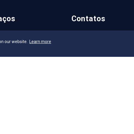
aços
Contatos
AEE
Contatos
on our website.
Learn more
ia Geral
Ouvidoria
ca
Fale com o Reitor
cleo de Assuntos Internacionais
Fale com o Presidente
a Escola
UniAtender
S
Como Chegar
os Laboratórios
Trabalhe Conosco
a Institucional
e Acessibilidade e Inclusão