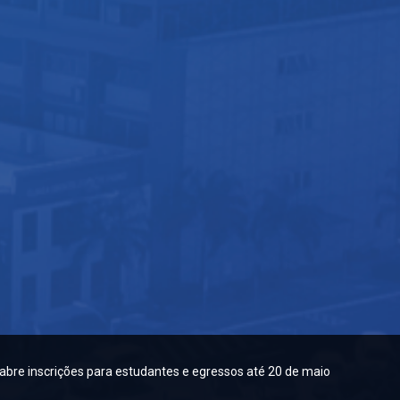
l abre inscrições para estudantes e egressos até 20 de maio