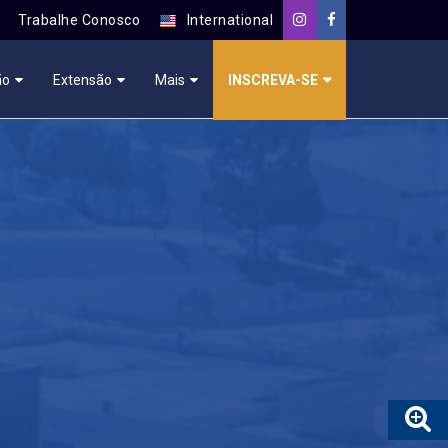
Trabalhe Conosco
International
ão
Extensão
Mais
INSCREVA-SE