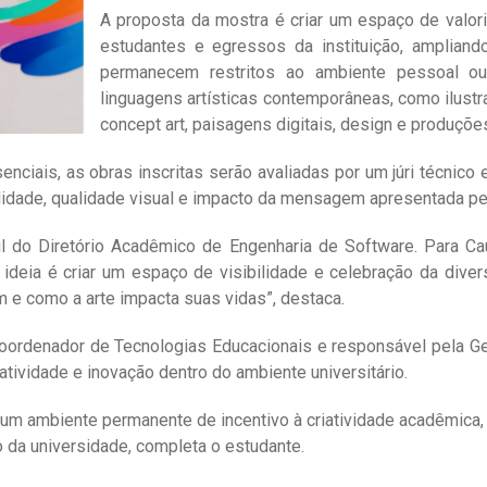
A proposta da mostra é criar um espaço de valor
estudantes e egressos da instituição, ampliand
permanecem restritos ao ambiente pessoal ou 
linguagens artísticas contemporâneas, como ilustraçã
concept art, paisagens digitais, design e produçõe
nciais, as obras inscritas serão avaliadas por um júri técnico
inalidade, qualidade visual e impacto da mensagem apresentada p
ntil do Diretório Acadêmico de Engenharia de Software. Para 
 ideia é criar um espaço de visibilidade e celebração da div
 e como a arte impacta suas vidas”, destaca.
 coordenador de Tecnologias Educacionais e responsável pela 
riatividade e inovação dentro do ambiente universitário.
um ambiente permanente de incentivo à criatividade acadêmica, a
 da universidade, completa o estudante.