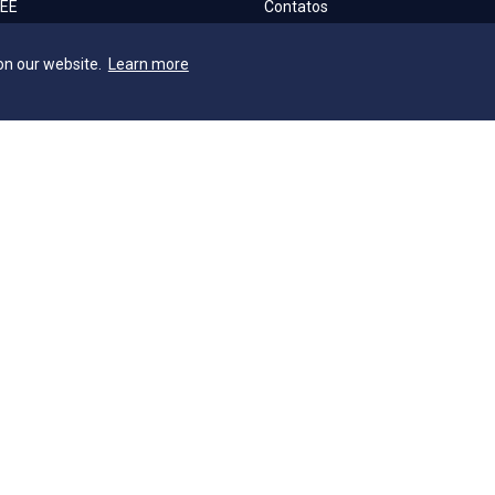
AEE
Contatos
ia Geral
Ouvidoria
on our website.
Learn more
ca
Fale com o Reitor
cleo de Assuntos Internacionais
Fale com o Presidente
a Escola
UniAtender
S
Como Chegar
os Laboratórios
Trabalhe Conosco
a Institucional
e Acessibilidade e Inclusão
o Técnica de Seleção