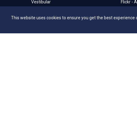
Vestibular
Flickr - 
Vestibular EAD
Secretar
This website uses cookies to ensure you get the best experience 
Programa de Bolsas de Estudo
Bibliote
Editais
NAI – Nú
Consulta Lista de Formandos
Academi
Calendário Acadêmico 2026/1 - Campus
UniMAP
Anápolis
Tour pel
Calendário Acadêmico 2026/1 - Campus
360º
Ceres
Capelani
Calendário Acadêmico 2026/1 - Campus
Núcleo d
Jaraguá
Comissã
Calendário Acadêmico 2026/1 - Campus
Rubiataba
Calendário Acadêmico 2026/1 - Campus
Senador Canedo