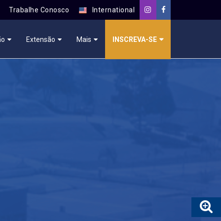
Trabalhe Conosco
International
ão
Extensão
Mais
INSCREVA-SE