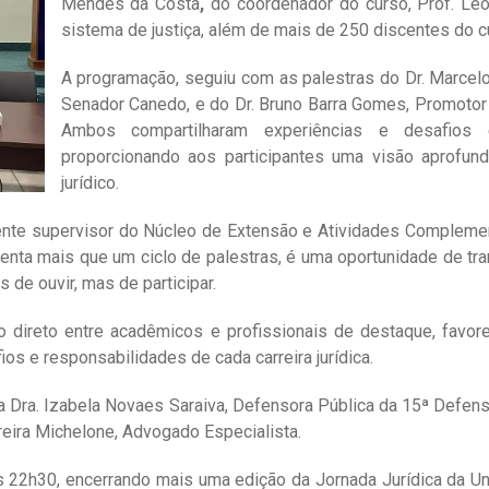
Mendes da Costa
,
do coordenador do curso,
Prof. Le
sistema de justiça,
além de mais de 250 discentes do cu
A programação, seguiu com as palestras do Dr. Marcel
Senador Canedo, e do Dr. Bruno Barra Gomes, Promotor
Ambos compartilharam experiências e desafios e
proporcionando aos participantes uma visão aprofu
jurídico.
nte supervisor do Núcleo de Extensão e Atividades Complement
enta mais que um ciclo de palestras, é uma oportunidade de tr
s de ouvir, mas de participar.
o direto entre acadêmicos e profissionais de destaque, favo
s e responsabilidades de cada carreira jurídica.
a Dra. Izabela Novaes Saraiva, Defensora Pública da 15ª Defens
reira Michelone, Advogado Especialista.
às 22h30, encerrando mais uma edição da Jornada Jurídica da