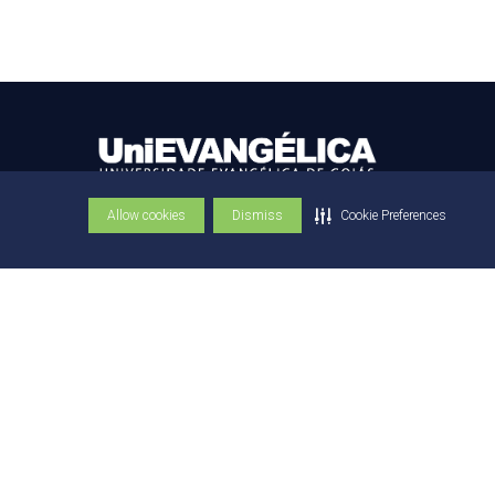
Allow cookies
Dismiss
Cookie Preferences
Av. Universitária Km 3,5
Cidade Universitária - Anápolis/GO
75083-515
(62) 3310-6600
(62) 3310-6684