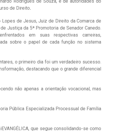
onardo Rodrigues de Souza, e de autoridades do
rso de Direito
.
o Lopes de Jesus, Juiz de Direito da Comarca de
 de Justiça da 5ª Promotoria de Senador Canedo.
nfrentados em suas respectivas carreiras,
ndada sobre o papel de cada função no sistema
ares, o primeiro dia foi um verdadeiro sucesso.
ansformação, destacando que o grande diferencial
recendo não apenas a orientação vocacional, mas
oria Pública Especializada Processual de Família
 UniEVANGÉLICA, que segue consolidando-se como