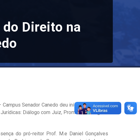
do Direito na
edo
– Campus Senador Canedo deu início ontem, 2 de
s Jurídicas: Diálogo com Juiz, Promotor, Advogado
sença do pró-reitor Prof. M.e Daniel Gonçalves