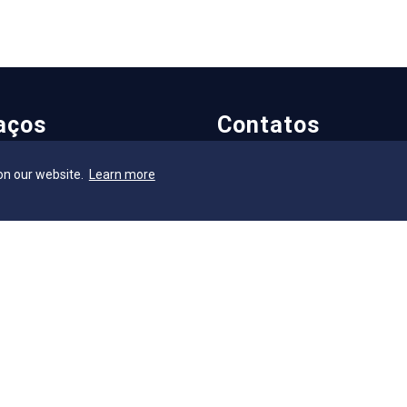
aços
Contatos
on our website.
Learn more
AEE
Contatos
ia Geral
Ouvidoria
ca
Fale com o Reitor
cleo de Assuntos Internacionais
Fale com o Presidente
a Escola
UniAtender
S
Como Chegar
os Laboratórios
Trabalhe Conosco