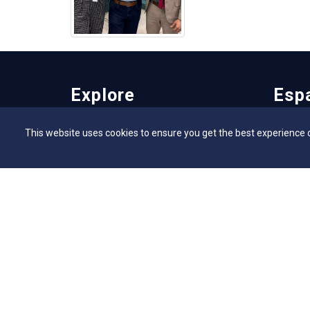
Explore
Esp
This website uses cookies to ensure you get the best experience 
Vestibular
Flickr - 
Vestibular EAD
Secretar
Programa de Bolsas de Estudo
Bibliote
Editais
NAI – Nú
Consulta Lista de Formandos
Academi
Calendário Acadêmico 2026/1 - Campus
UniMAP
Anápolis
Tour pel
Calendário Acadêmico 2026/1 - Campus
360º