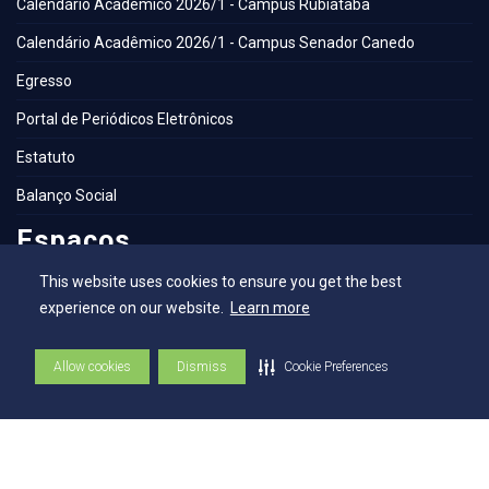
Calendário Acadêmico 2026/1 - Campus Rubiataba
Calendário Acadêmico 2026/1 - Campus Senador Canedo
Egresso
Portal de Periódicos Eletrônicos
Estatuto
Balanço Social
Espaços
This website uses cookies to ensure you get the best
Flickr - AEE
experience on our website.
Learn more
Secretaria Geral
Allow cookies
Dismiss
Cookie Preferences
Biblioteca
NAI – Núcleo de Assuntos Internacionais
Academia Escola