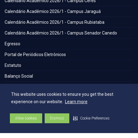
Calendário Acadêmico 2026/1 - Campus Ceres
Calendário Acadêmico 2026/1 - Campus Jaraguá
Calendário Acadêmico 2026/1 - Campus Rubiataba
Calendário Acadêmico 2026/1 - Campus Senador Canedo
Egresso
Portal de Periódicos Eletrônicos
Estatuto
Balanço Social
Espaços
This website uses cookies to ensure you get the best
experience on our website.
Learn more
Flickr - AEE
Secretaria Geral
Allow cookies
Dismiss
Cookie Preferences
Biblioteca