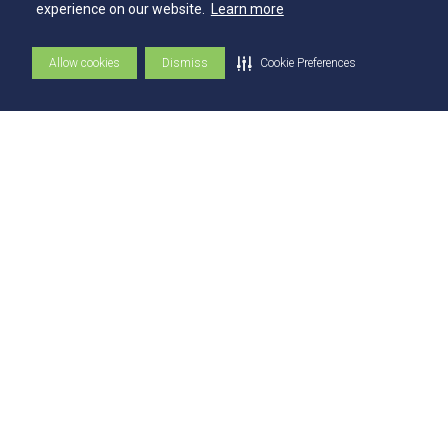
NAI – Núcleo de Assuntos Internacionais
experience on our website.
Learn more
Academia Escola
Allow cookies
Dismiss
Cookie Preferences
UniMAPS
Tour pelos Laboratórios
360º
Capelania Institucional
Núcleo de Acessibilidade e Inclusão
Comissão Técnica de Seleção
Contatos
Contatos
Ouvidoria
Fale com o Reitor