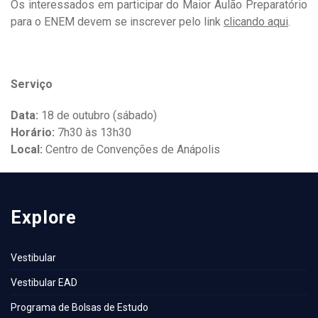
Os interessados em participar do Maior Aulão Preparatório
para o ENEM devem se inscrever pelo link
clicando aqui
.
Serviço
Data:
18 de outubro (sábado)
Horário:
7h30 às 13h30
Local:
Centro de Convenções de Anápolis
Explore
Vestibular
Vestibular EAD
Programa de Bolsas de Estudo