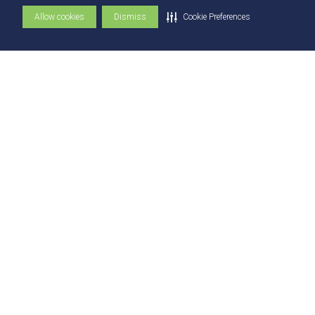
Flickr - AEE
Allow cookies
Dismiss
Cookie Preferences
Secretaria Geral
Biblioteca
NAI – Núcleo de Assuntos Internacionais
Academia Escola
UniMAPS
Tour pelos Laboratórios
360º
Capelania Institucional
Núcleo de Acessibilidade e Inclusão
Comissão Técnica de Seleção
Contatos