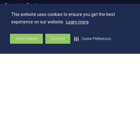
Secretaria Geral
This website uses cookies to ensure you get the best
Biblioteca
experience on our website.
Learn more
NAI – Núcleo de Assuntos Internacionais
Academia Escola
Allow cookies
Dismiss
Cookie Preferences
UniMAPS
Tour pelos Laboratórios
360º
Capelania Institucional
Núcleo de Acessibilidade e Inclusão
Comissão Técnica de Seleção
Contatos
Contatos