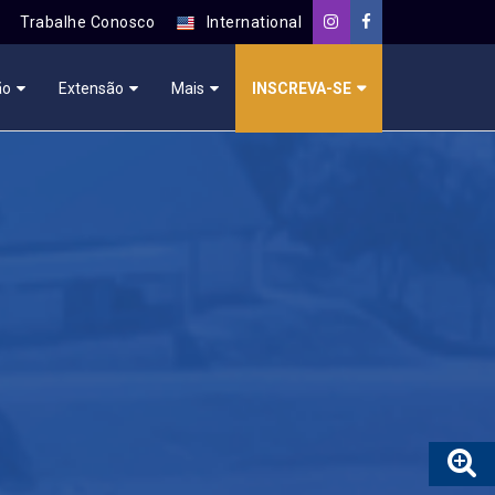
Trabalhe Conosco
International
ão
Extensão
Mais
INSCREVA-SE