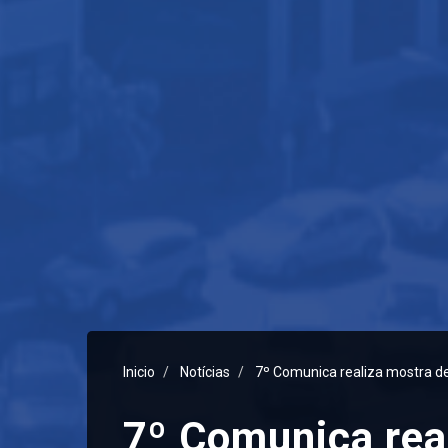
Inicio
Notícias
7º Comunica realiza mostra de 
7º Comunica rea