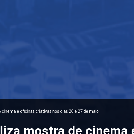
cinema e oficinas criativas nos dias 26 e 27 de maio
liza mostra de cinema e