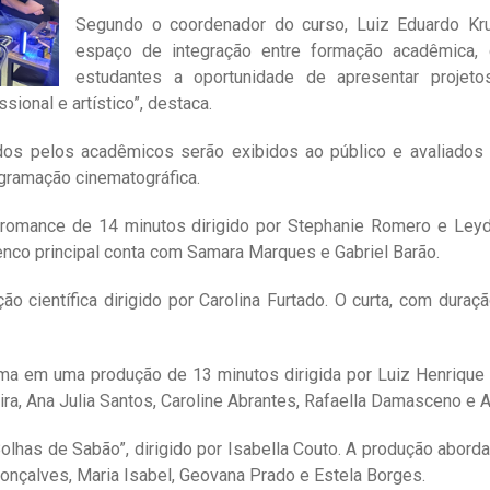
Segundo o coordenador do curso, Luiz Eduardo Kr
espaço de integração entre formação acadêmica, c
estudantes a oportunidade de apresentar projetos
sional e artístico”, destaca.
dos pelos acadêmicos serão exibidos ao público e avaliados 
ogramação cinematográfica.
, romance de 14 minutos dirigido por Stephanie Romero e Ley
nco principal conta com Samara Marques e Gabriel Barão.
o científica dirigido por Carolina Furtado. O curta, com duraç
ma em uma produção de 13 minutos dirigida por Luiz Henrique 
ira, Ana Julia Santos, Caroline Abrantes, Rafaella Damasceno e A
has de Sabão”, dirigido por Isabella Couto. A produção abord
nçalves, Maria Isabel, Geovana Prado e Estela Borges.