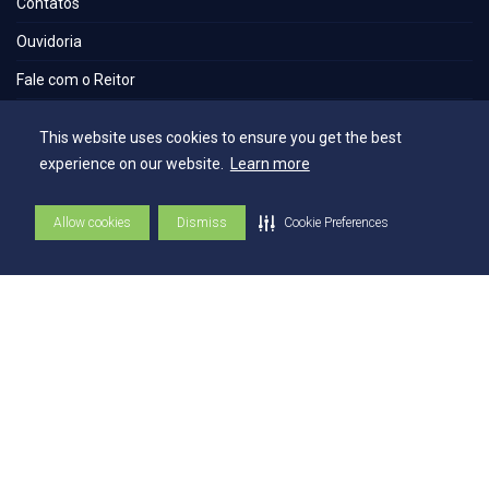
Contatos
Ouvidoria
Fale com o Reitor
Fale com o Presidente
This website uses cookies to ensure you get the best
UniAtender
experience on our website.
Learn more
Como Chegar
Allow cookies
Dismiss
Cookie Preferences
Trabalhe Conosco