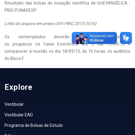
Resultado das bolsas de iniciação científica da UniEVANGÉLICA -
PBIC/FUNADESP:
Links do arquivo em anexo (
XIV PBIC 2015-2016
)
Os contemplados deverão abrir conta corrente
ou poupança na Caixa Econômica até o dia 17/09/15 e
comparecer à reunião no dia 18/09/15, às 16 horas, no auditório
do Bloco F.
Explore
Vestibular
Vestibular EAD
Programa de Bolsas de Estudo