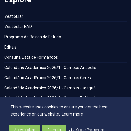
Vestibular
Vestibular EAD
Programa de Bolsas de Estudo
Editais
Consulta Lista de Formandos
Calendário Acadêmico 2026/1 - Campus Anápolis
Calendário Acadêmico 2026/1 - Campus Ceres
Calendário Acadêmico 2026/1 - Campus Jaraguá
Calendário Acadêmico 2026/1 - Campus Rubiataba
This website uses cookies to ensure you get the best
Calendário Acadêmico 2026/1 - Campus Senador Canedo
experience on our website.
Learn more
Egresso
Portal de Periódicos Eletrônicos
Allow cookies
Dismiss
Cookie Preferences