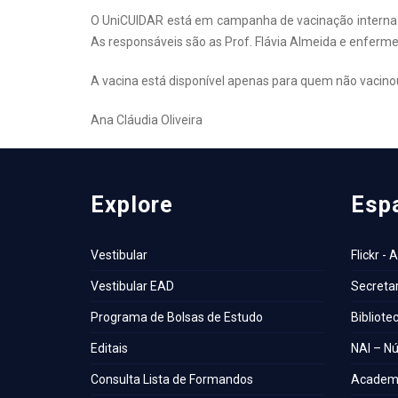
O UniCUIDAR está em campanha de vacinação interna 
As responsáveis são as Prof. Flávia Almeida e enferm
A vacina está disponível apenas para quem não vacinou
Ana Cláudia Oliveira
Explore
Esp
Vestibular
Flickr - 
Vestibular EAD
Secretar
Programa de Bolsas de Estudo
Bibliote
Editais
NAI – Nú
Consulta Lista de Formandos
Academi