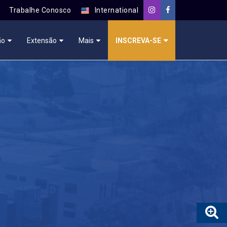
Trabalhe Conosco
International
ão
Extensão
Mais
INSCREVA-SE