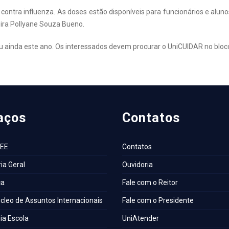
contra influenza. As doses estão disponíveis para funcionários e al
eira Pollyane Souza Bueno.
 ainda este ano. Os interessados devem procurar o UniCUIDAR no bloco
aços
Contatos
AEE
Contatos
ia Geral
Ouvidoria
ca
Fale com o Reitor
cleo de Assuntos Internacionais
Fale com o Presidente
a Escola
UniAtender