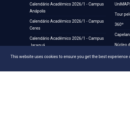
Calendário Acadêmico 2026/1 - Campus
UniMAP
Anápolis
Tour pel
Calendário Acadêmico 2026/1 - Campus
360º
Ceres
Capelani
Calendário Acadêmico 2026/1 - Campus
Núcleo d
Jaraguá
Comissã
Calendário Acadêmico 2026/1 - Campus
This website uses cookies to ensure you get the best experience 
Rubiataba
Calendário Acadêmico 2026/1 - Campus
Senador Canedo
Egresso
Portal de Periódicos Eletrônicos
Estatuto
Balanço Social