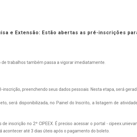
isa e Extensão: Estão abertas as pré-inscrições pa
o de trabalhos também passa a vigorar imediatamente.
pré-inscrição, preenchendo seus dados pessoais. Nesta etapa, será gerad
o, será disponibilizada, no Painel do Inscrito, a listagem de atividade
de inscrição no 2º CIPEEX. É preciso acessar o portal -
cipeex.unievan
rá acontecer até 3 dias úteis após o pagamento do boleto.