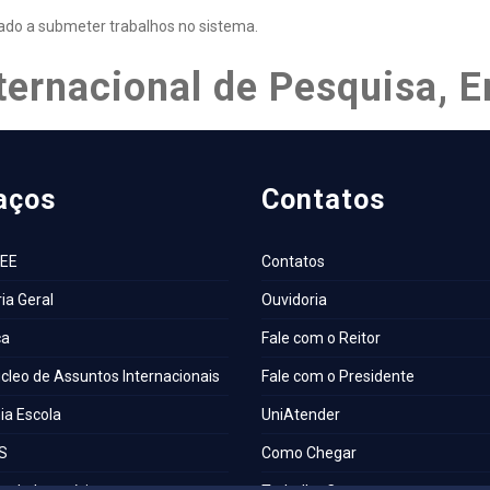
itado a submeter trabalhos no sistema.
ternacional de Pesquisa, E
aços
Contatos
AEE
Contatos
ia Geral
Ouvidoria
ca
Fale com o Reitor
cleo de Assuntos Internacionais
Fale com o Presidente
a Escola
UniAtender
S
Como Chegar