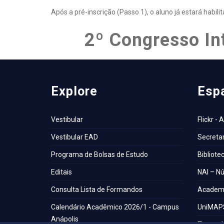
Após a pré-inscrição (Passo 1), o aluno já estará habil
2º Congresso In
Explore
Esp
Vestibular
Flickr - 
Vestibular EAD
Secretar
Programa de Bolsas de Estudo
Bibliote
Editais
NAI – Nú
Consulta Lista de Formandos
Academi
Calendário Acadêmico 2026/1 - Campus
UniMAP
Anápolis