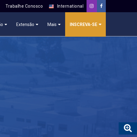
Trabalhe Conosco
International
ão
Extensão
Mais
INSCREVA-SE