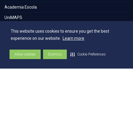
Academia Escola
UniMAPS
Tour pelos Laboratórios
This website uses cookies to ensure you get the best
360º
experience on our website.
Learn more
Capelania Institucional
Allow cookies
Dismiss
Cookie Preferences
Núcleo de Acessibilidade e Inclusão
Comissão Técnica de Seleção
Contatos
Contatos
Ouvidoria
Fale com o Reitor
Fale com o Presidente