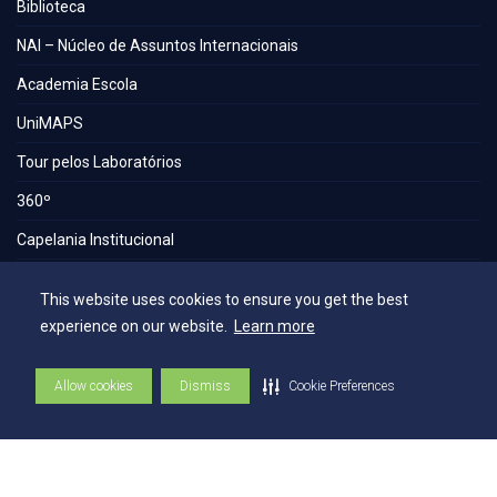
Biblioteca
NAI – Núcleo de Assuntos Internacionais
Academia Escola
UniMAPS
Tour pelos Laboratórios
360º
Capelania Institucional
Núcleo de Acessibilidade e Inclusão
This website uses cookies to ensure you get the best
Comissão Técnica de Seleção
experience on our website.
Learn more
Contatos
Allow cookies
Dismiss
Cookie Preferences
Contatos
Ouvidoria