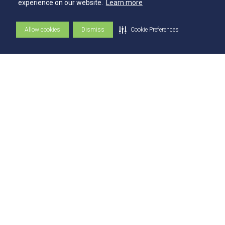
experience on our website.
Learn more
Ouvidoria
Fale com o Reitor
Allow cookies
Dismiss
Cookie Preferences
Fale com o Presidente
UniAtender
Como Chegar
Trabalhe Conosco