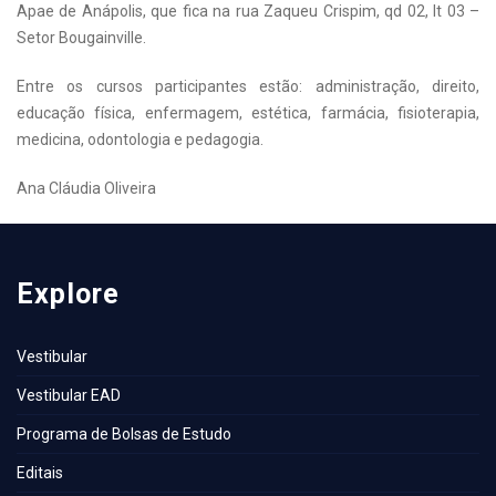
Apae de Anápolis, que fica na rua Zaqueu Crispim, qd 02, lt 03 –
Setor Bougainville.
Entre os cursos participantes estão: administração, direito,
educação física, enfermagem, estética, farmácia, fisioterapia,
medicina, odontologia e pedagogia.
Ana Cláudia Oliveira
Explore
Vestibular
Vestibular EAD
Programa de Bolsas de Estudo
Editais