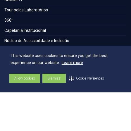
Tour pelos Laboratórios
360º
Capelania Institucional
Núcleo de Acessibilidade e Inclusão
Comissão Técnica de Seleção
This website uses cookies to ensure you get the best
Contatos
experience on our website.
Learn more
Allow cookies
Dismiss
Cookie Preferences
Contatos
Ouvidoria
Fale com o Reitor
Fale com o Presidente
UniAtender
Como Chegar